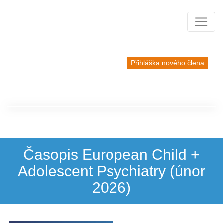
Přihláška nového člena
Časopis European Child +
Adolescent Psychiatry (únor
2026)