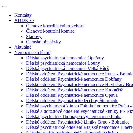
Kontakty
ADDP, z.s
Členové koordinačního výboru
Členové kontrolní komise
Stanovy
Členské příspěvky
Aktuálně
Nemocnice a lékaři
Dětská psychiatrická nemocnice Opařany
Dětská psychiatrická nemocnice Louny
Dětská psychiatrická nemocnice Velká Bíteš
Dětské oddělení Psychiatrické nemocnice Praha - Bohni
Dětské oddělení Psychiatrické nemocnice Dobřany
Dětské oddělení Psychiatrické nemocnice Havlíčkův Br
Dětské oddělení Psychiatrické nemocnice Kroměříž
Dětské oddělení Psychiatrické nemocnice Opava
Dětské oddělení Psychiatrické léčebny Šternberk
Dětská psychiatrická klinika Fakultní nemocnice Praha -
Dětské a dorostové oddělení Psychatrické kliniky FN Pl
Dětská psychiatrie Thomayerovy nemocnice Praha
Dětské oddělení Psychiatrické kliniky Brno - Bohunice
Dětské psychiatrické oddělení Krajské nemocnice Libere
Národní registr poskytovatelů zdravotních služeb