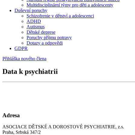
Multidisciplinární týmy pro děti a adolescenty
Duševní poruchy
Schizofrenie v dětství a adolescenci
ADHD
Autismus
Dětské deprese
Poruchy příjmu potravy
Dotazy a odpovědi
GDPR
Přihláška nového člena
Data k psychiatrii
Adresa
ASOCIACE DĚTSKÉ A DOROSTOVÉ PSYCHIATRIE, z.s.
Praha, Srbská 347/2