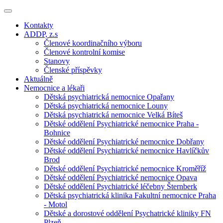
Kontakty
ADDP, z.s
Členové koordinačního výboru
Členové kontrolní komise
Stanovy
Členské příspěvky
Aktuálně
Nemocnice a lékaři
Dětská psychiatrická nemocnice Opařany
Dětská psychiatrická nemocnice Louny
Dětská psychiatrická nemocnice Velká Bíteš
Dětské oddělení Psychiatrické nemocnice Praha -
Bohnice
Dětské oddělení Psychiatrické nemocnice Dobřany
Dětské oddělení Psychiatrické nemocnice Havlíčkův
Brod
Dětské oddělení Psychiatrické nemocnice Kroměříž
Dětské oddělení Psychiatrické nemocnice Opava
Dětské oddělení Psychiatrické léčebny Šternberk
Dětská psychiatrická klinika Fakultní nemocnice Praha
- Motol
Dětské a dorostové oddělení Psychatrické kliniky FN
Plzeň