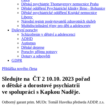
Dětská psychiatrie Thomayerovy nemocnice Praha
Dětské oddělení Psychiatrické kliniky Brno - Bohunice
Dětské psychiatrické oddělení Krajské nemocnice
Liberec
Národní registr poskytovatelů zdravotních služeb
Multidisciplinární týmy pro děti a adolescenty
Duševní poruchy
Schizofrenie v dětství a adolescenci
ADHD
Autismus
Dětské deprese
Poruchy příjmu potravy
Dotazy a odpovědi
GDPR
Přihláška nového člena
Sledujte na ČT 2 10.10. 2023 pořad
o dětské a dorostové psychiatrii
ve spolupráci s Kapkou Naděje.
Odborný garant prim. MUDr. Tomáš Havelka předseda ADDP, z.s.