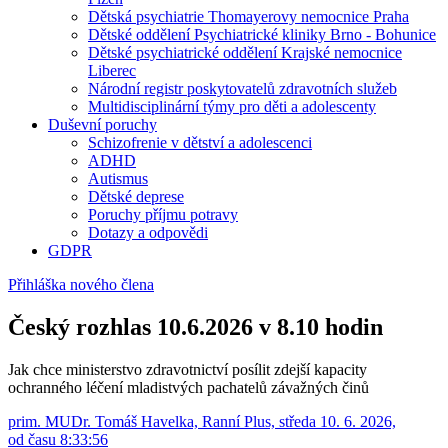
Dětská psychiatrie Thomayerovy nemocnice Praha
Dětské oddělení Psychiatrické kliniky Brno - Bohunice
Dětské psychiatrické oddělení Krajské nemocnice
Liberec
Národní registr poskytovatelů zdravotních služeb
Multidisciplinární týmy pro děti a adolescenty
Duševní poruchy
Schizofrenie v dětství a adolescenci
ADHD
Autismus
Dětské deprese
Poruchy příjmu potravy
Dotazy a odpovědi
GDPR
Přihláška nového člena
Český rozhlas 10.6.2026 v 8.10 hodin
Jak chce ministerstvo zdravotnictví posílit zdejší kapacity
ochranného léčení mladistvých pachatelů závažných činů
prim. MUDr. Tomáš Havelka, Ranní Plus, středa 10. 6. 2026,
od času 8:33:56