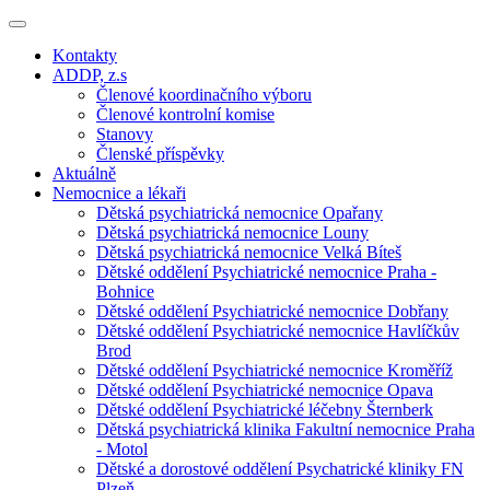
Kontakty
ADDP, z.s
Členové koordinačního výboru
Členové kontrolní komise
Stanovy
Členské příspěvky
Aktuálně
Nemocnice a lékaři
Dětská psychiatrická nemocnice Opařany
Dětská psychiatrická nemocnice Louny
Dětská psychiatrická nemocnice Velká Bíteš
Dětské oddělení Psychiatrické nemocnice Praha -
Bohnice
Dětské oddělení Psychiatrické nemocnice Dobřany
Dětské oddělení Psychiatrické nemocnice Havlíčkův
Brod
Dětské oddělení Psychiatrické nemocnice Kroměříž
Dětské oddělení Psychiatrické nemocnice Opava
Dětské oddělení Psychiatrické léčebny Šternberk
Dětská psychiatrická klinika Fakultní nemocnice Praha
- Motol
Dětské a dorostové oddělení Psychatrické kliniky FN
Plzeň